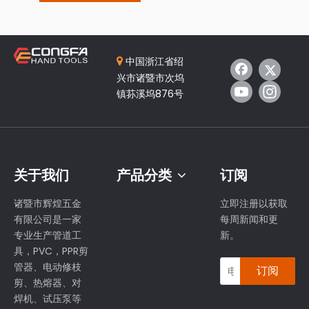
中国浙江省绍

兴市诸暨市次坞
镇荪溪坞876号
关于我们
产品分类
订阅
诸暨市辉煌五金
立即注册以获取
有限公司是一家
每周新闻和更
专业生产管道工
新。
具，PVC，PPR剪
管器、电动修枝
订阅
剪、热熔器、对
焊机、试压泵等