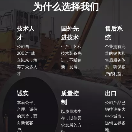
为什么选择我们
技术人
国外先
售后系
才
进技术
统
公司自
生产工艺和
企业拥有完
2002年成
技术装备先
善的销售和
立以来，培
进，不断创
售后服务体
养了众多人
新、发展。
系，确保客
才
户的利益。
诚实
质量控
出口
制
本着公平、
公司产品已
合理、诚信
销往许多大
以质量求生
的宗旨，面
中小城市，
存，以信誉
向新老客
远销世界各
求发展的方
户。
地。
针。